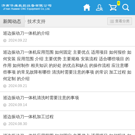
0
新闻动态
技术支持
查看分类
巡边振动刀一体机的介绍
2024.09.22
巡边振动刀一体机应用范围 如何固定 主要优点 适用项目 如何报价 如
何安装 应用范围 介绍 主要优势 主要规格 安装流程 适合哪些项目 的
作用 如何制作 相关知识 的好处 的优点和缺点 的操作流程 应注意哪
些事项 的常见故障有哪些 清洗时需要注意的事项 的常识 加工过程 如
何定制 的介绍
2024.09.21
巡边振动刀一体机清洗时需要注意的事项
2024.09.14
巡边振动刀一体机加工过程
2024.08.30