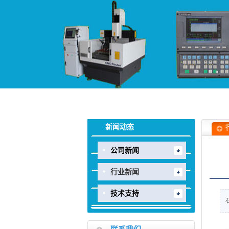
新闻动态
公司新闻
行业新闻
技术支持