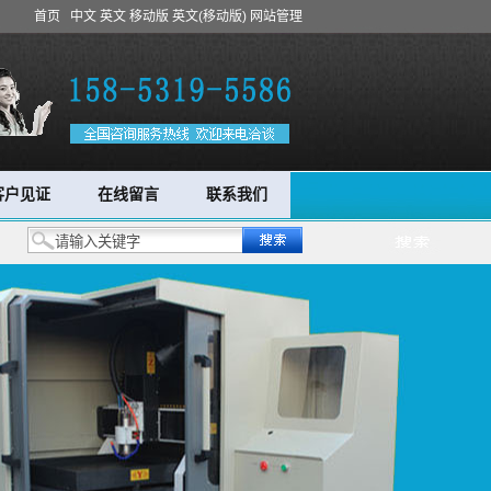
首页
中文
英文
移动版
英文(移动版)
网站管理
客户见证
在线留言
联系我们