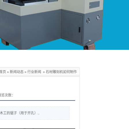
首页
»
新闻动态
»
行业新闻
»
石材雕刻机如何制作
浏览次数：
木工的锯子（用于开孔）..