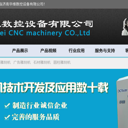
临济南华维数控设备有限公司！
产品展示
产品视频
行业应用
服务与支持
宝雕刻机
广告雕刻机
石材雕刻机
圆柱雕刻机