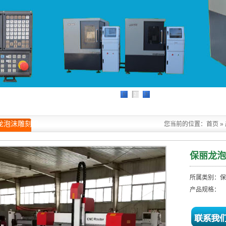
1
2
3
龙泡沫雕刻机
您当前的位置：
首页
»
保丽龙泡
所属类别：保
产品规格：